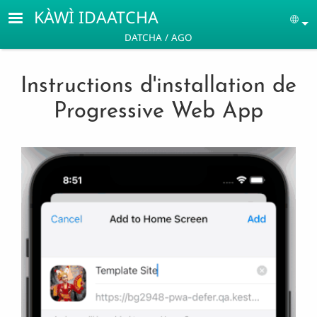
Aller au contenu principal
KÀWÌ IDAATCHA
Se
DATCHA / AGO
Instructions d'installation de
Progressive Web App